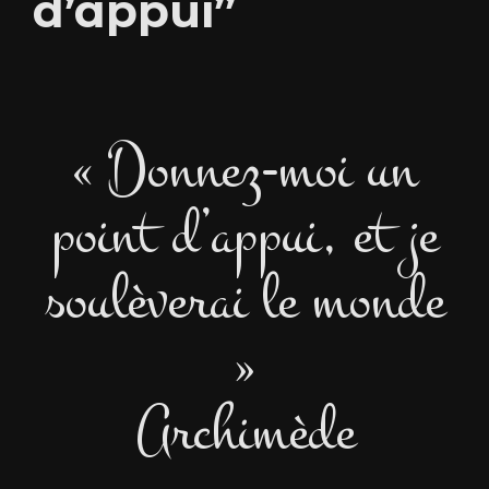
d’appui”
« Donnez-moi un
point d’appui, et je
soulèverai le monde
»
Archimède