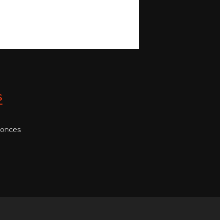
S
 onces