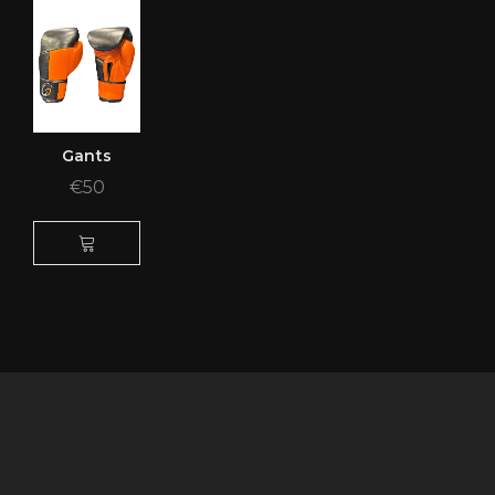
Gants
€
50