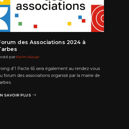
Forum des Associations 2024 à
Porte
Tarbes
Pacte
osté par
Karim Aiouaz
Posté pa
oing d'1 Pacte 65 sera également au rendez-vous
POING D
u forum des associations organisé par la mairie de
Portes 
arbes.
en
N SAVOIR PLUS
EN SAV