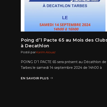
du
Poing d’1 Pacte 65 au Mois des Club
embre
à Decathlon
Posté par
Karim Aiouaz
nche 01
POING D’1 PACTE 65 sera présent au Décathlon de
G D’1
Tarbes le samedi 14 septembre 2024 de 14h00 à
EN SAVOIR PLUS